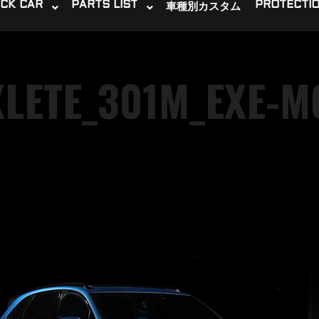
CK CAR
PARTS LIST
PROTECTIO
車種別カスタム
XLETE_301M_EXE-