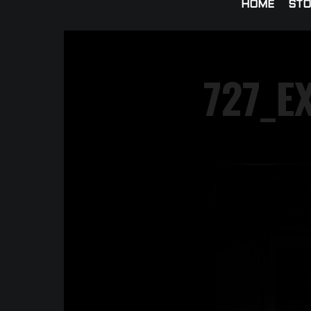
HOME
STO
727_E