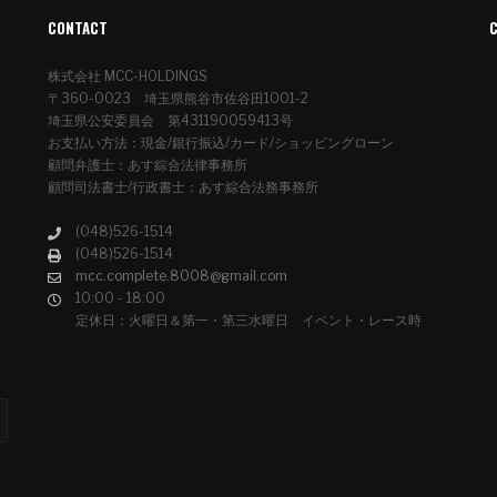
CONTACT
株式会社 MCC-HOLDINGS
〒360-0023 埼玉県熊谷市佐谷田1001-2
埼玉県公安委員会 第431190059413号
お支払い方法：現金/銀行振込/カード/ショッピングローン
顧問弁護士：あす綜合法律事務所
顧問司法書士/行政書士：あす綜合法務事務所
(048)526-1514
(048)526-1514
mcc.complete.8008@gmail.com
10:00 - 18:00
定休日：火曜日＆第一・第三水曜日 イベント・レース時