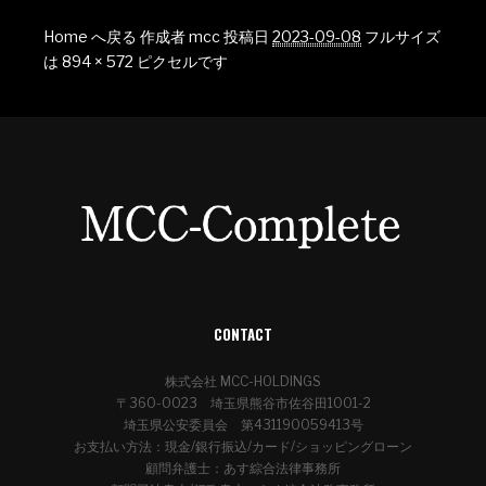
Home へ戻る
作成者
mcc
投稿日
2023-09-08
フルサイズ
は
894 × 572
ピクセルです
CONTACT
株式会社 MCC-HOLDINGS
〒360-0023 埼玉県熊谷市佐谷田1001-2
埼玉県公安委員会 第431190059413号
お支払い方法：現金/銀行振込/カード/ショッピングローン
顧問弁護士：あす綜合法律事務所