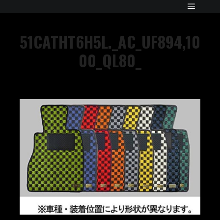
51CATHT6H5L._AC_UF894,10
00_QL80_