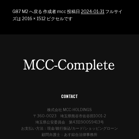
G87 M2 へ戻る
作成者
mcc
投稿日
2024-01-31
フルサイ
ズは
2016 × 1512
ピクセルです
CONTACT
株式会社 MCC-HOLDINGS
〒360-0023 埼玉県熊谷市佐谷田1001-2
埼玉県公安委員会 第431190059413号
お支払い方法：現金/銀行振込/カード/ショッピングローン
顧問弁護士：あす綜合法律事務所