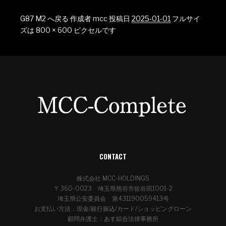
G87 M2 へ戻る
作成者
mcc
投稿日
2025-01-01
フルサイ
ズは
800 × 600
ピクセルです
CONTACT
株式会社 MCC-HOLDINGS
〒360-0023 埼玉県熊谷市佐谷田1001-2
埼玉県公安委員会 第431190059413号
お支払い方法：現金/銀行振込/カード/ショッピングローン
顧問弁護士：あす綜合法律事務所