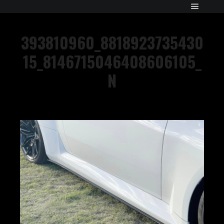
393810960_8818923735430
15_8146715046408606105_
N