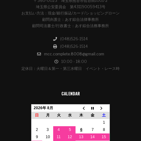
〒360-0023 埼玉県熊谷市佐谷田1001-2
埼玉県公安委員会 第431190059413号
お支払い方法：現金/銀行振込/カード/ショッピングローン
顧問弁護士：あす綜合法律事務所
顧問司法書士/行政書士：あす綜合法務事務所
(048)526-1514
(048)526-1514
mcc.complete.8008@gmail.com
10:00 - 18:00
定休日：火曜日＆第一・第三水曜日 イベント・レース時
CALENDAR
2026年 8月
日
月
火
水
木
金
土
1
2
3
4
5
6
7
8
9
10
11
12
13
14
15