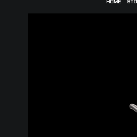
HOME
STO