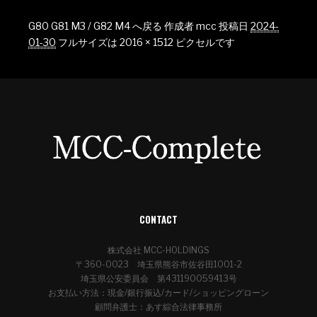
G80 G81 M3 / G82 M4 へ戻る
作成者
mcc
投稿日
2024-
01-30
フルサイズは
2016 × 1512
ピクセルです
CONTACT
株式会社 MCC-HOLDINGS
〒360-0023 埼玉県熊谷市佐谷田1001-2
埼玉県公安委員会 第431190059413号
お支払い方法：現金/銀行振込/カード/ショッピングローン
顧問弁護士：あす綜合法律事務所