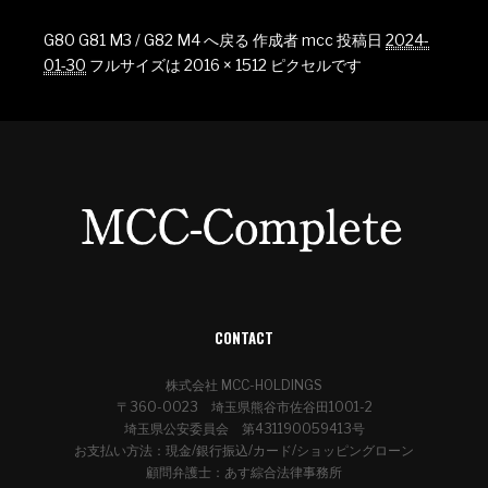
G80 G81 M3 / G82 M4 へ戻る
作成者
mcc
投稿日
2024-
01-30
フルサイズは
2016 × 1512
ピクセルです
CONTACT
株式会社 MCC-HOLDINGS
〒360-0023 埼玉県熊谷市佐谷田1001-2
埼玉県公安委員会 第431190059413号
お支払い方法：現金/銀行振込/カード/ショッピングローン
顧問弁護士：あす綜合法律事務所