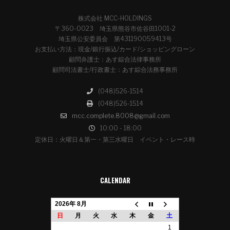
株式会社 MCC-HOLDINGS
〒360-0023 埼玉県熊谷市佐谷田1001-2
埼玉県公安委員会 第431190059413号
お支払い方法：現金/銀行振込/カード/ショッピングローン
顧問弁護士：あす綜合法律事務所
顧問司法書士/行政書士：あす綜合法務事務所
(048)526-1514
(048)526-1514
mcc.complete.8008@gmail.com
10:00 - 18:00
定休日：火曜日＆第一・第三水曜日 イベント・レース時
CALENDAR
2026年 8月
日
月
火
水
木
金
土
1