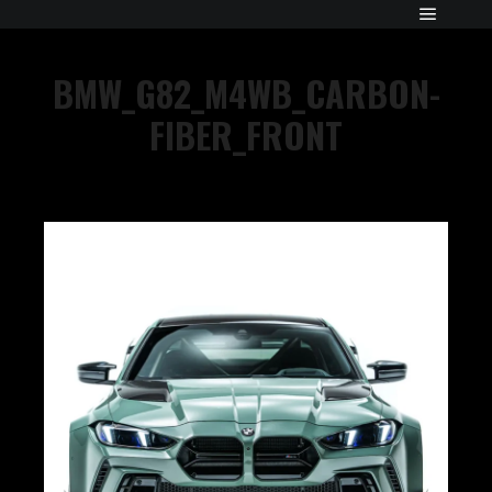
BMW_G82_M4WB_CARBON-
FIBER_FRONT