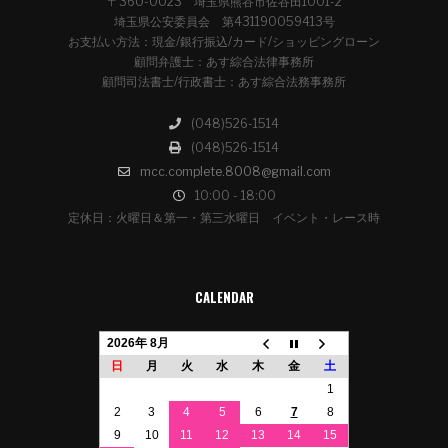
〒360-0023 埼玉県熊谷市佐谷田1001-2
埼玉県公安委員会 第431190059413号
お支払い方法：現金/銀行振込/カード/ショッピングローン
顧問弁護士：あす綜合法律事務所
顧問司法書士/行政書士：あす綜合法務事務所
(048)526-1514
(048)526-1514
mcc.complete.8008@gmail.com
10:00 - 18:00
定休日：火曜日＆第一・第三水曜日 イベント・レース時
CALENDAR
2026年 8月
日
月
火
水
木
金
土
1
2
3
4
5
6
7
8
9
10
11
12
13
14
15