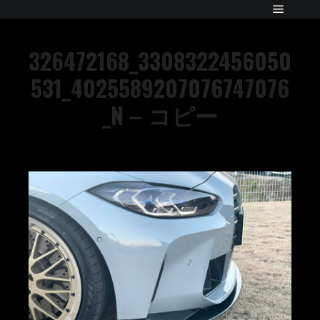
326472168_3308322456050
531_4025589207076747076
_N – コピー