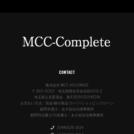
CONTACT
株式会社 MCC-HOLDINGS
〒360-0023 埼玉県熊谷市佐谷田1001-2
埼玉県公安委員会 第431190059413号
お支払い方法：現金/銀行振込/カード/ショッピングローン
顧問弁護士：あす綜合法律事務所
顧問司法書士/行政書士：あす綜合法務事務所
(048)526-1514