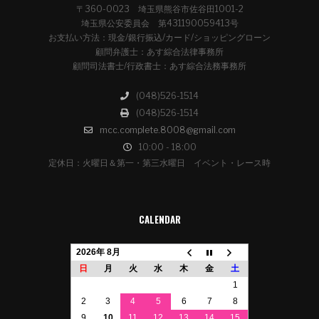
〒360-0023 埼玉県熊谷市佐谷田1001-2
埼玉県公安委員会 第431190059413号
お支払い方法：現金/銀行振込/カード/ショッピングローン
顧問弁護士：あす綜合法律事務所
顧問司法書士/行政書士：あす綜合法務事務所
(048)526-1514
(048)526-1514
mcc.complete.8008@gmail.com
10:00 - 18:00
定休日：火曜日＆第一・第三水曜日 イベント・レース時
CALENDAR
2026年 8月
日
月
火
水
木
金
土
1
2
3
4
5
6
7
8
9
10
11
12
13
14
15