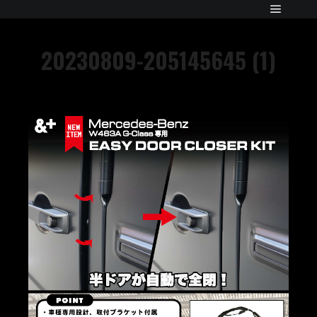
20230809-205145645 (1)