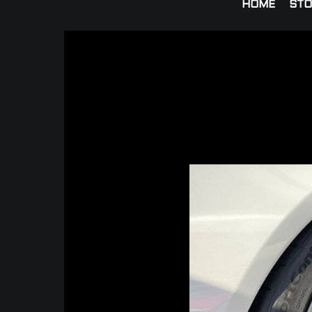
HOME
STO