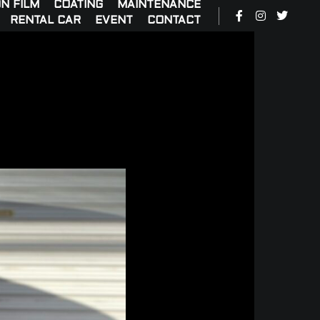
N FILM
COATING
MAINTENANCE
RENTAL CAR
EVENT
CONTACT