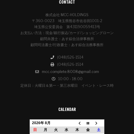
CONTACT
株式会社 MCC-HOLDINGS
〒360-0023 埼玉県熊谷市佐谷田1001-2
埼玉県公安委員会 第431190059413号
お支払い方法：現金/銀行振込/カード/ショッピングローン
顧問弁護士：あす綜合法律事務所
顧問司法書士/行政書士：あす綜合法務事務所
(048)526-1514
(048)526-1514
mcc.complete.8008@gmail.com
10:00 - 18:00
定休日：火曜日＆第一・第三水曜日 イベント・レース時
CALENDAR
2026年 8月
日
月
火
水
木
金
土