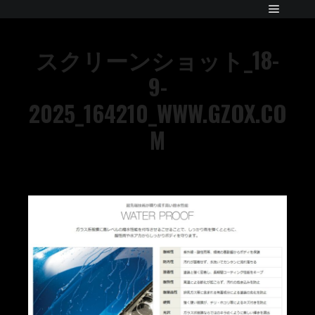
スクリーンショット_18-
9-
2025_164210_WWW.GZOX.CO
M