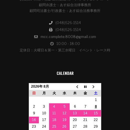
顧問弁護士：あす綜合法律事務所
顧問司法書士/行政書士：あす綜合法務事務所
(048)526-1514
(048)526-1514
mcc.complete.8008@gmail.com
10:00 - 18:00
定休日：火曜日＆第一・第三水曜日 イベント・レース時
CALENDAR
2026年 8月
日
月
火
水
木
金
土
1
2
3
4
5
6
7
8
9
10
11
12
13
14
15
16
17
18
19
20
21
22
23
24
25
26
27
28
29