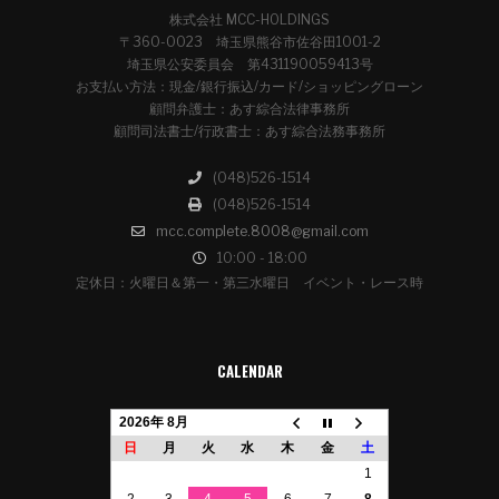
株式会社 MCC-HOLDINGS
〒360-0023 埼玉県熊谷市佐谷田1001-2
埼玉県公安委員会 第431190059413号
お支払い方法：現金/銀行振込/カード/ショッピングローン
顧問弁護士：あす綜合法律事務所
顧問司法書士/行政書士：あす綜合法務事務所
(048)526-1514
(048)526-1514
mcc.complete.8008@gmail.com
10:00 - 18:00
定休日：火曜日＆第一・第三水曜日 イベント・レース時
CALENDAR
2026年 8月
日
月
火
水
木
金
土
1