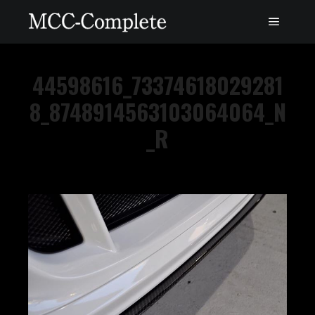
44598616_73374618029281
8_8748914563103064064_N
_R