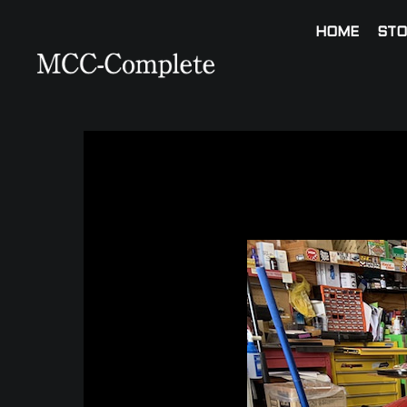
HOME
STO