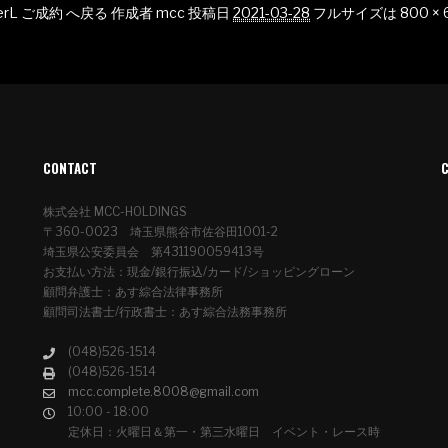
erL ご成約 へ戻る
作成者
mcc
投稿日
2021-03-28
フルサイズは
800 × 
CONTACT
株式会社 MCC-HOLDINGS
〒360-0023 埼玉県熊谷市佐谷田1001-2
埼玉県公安委員会 第431190059413号
お支払い方法：現金/銀行振込/カード/ショッピングローン
顧問弁護士：あす綜合法律事務所
顧問司法書士/行政書士：あす綜合法務事務所
(048)526-1514
(048)526-1514
mcc.complete.8008@gmail.com
10:00 - 18:00
定休日：火曜日＆第一・第三水曜日 イベント・レース時