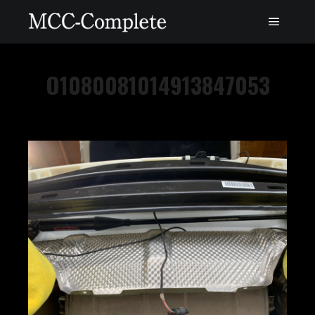
O1080081014913847053