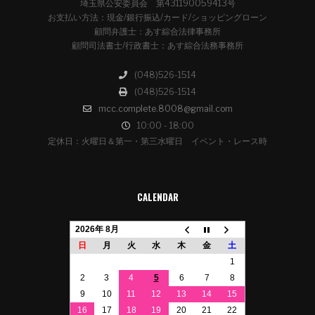
埼玉県公安委員会 第431190059413号
お支払い方法：現金/銀行振込/カード/ショッピングローン
顧問弁護士：あす綜合法律事務所
顧問司法書士/行政書士：あす綜合法務事務所
(048)526-1514
(048)526-1514
mcc.complete.8008@gmail.com
10:00 - 18:00
定休日：火曜日＆第一・第三水曜日 イベント・レース時
CALENDAR
2026年 8月
日
月
火
水
木
金
土
1
2
3
4
5
6
7
8
9
10
11
12
13
14
15
16
17
18
19
20
21
22