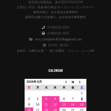
埼玉県公安委員会 第431190059413号
お支払い方法：現金/銀行振込/カード/ショッピングローン
顧問弁護士：あす綜合法律事務所
顧問司法書士/行政書士：あす綜合法務事務所
(048)526-1514
(048)526-1514
mcc.complete.8008@gmail.com
10:00 - 18:00
定休日：火曜日＆第一・第三水曜日 イベント・レース時
CALENDAR
2026年 8月
日
月
火
水
木
金
土
1
2
3
4
5
6
7
8
9
10
11
12
13
14
15
16
17
18
19
20
21
22