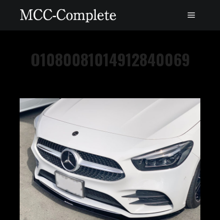
O1080081014912840069