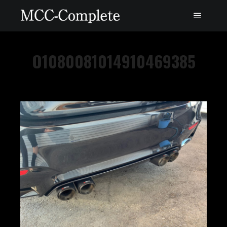
O1080081014910469385