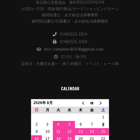
埼玉県公安委員会 第431190059413号
お支払い方法：現金/銀行振込/カード/ショッピングローン
顧問弁護士：あす綜合法律事務所
顧問司法書士/行政書士：あす綜合法務事務所
(048)526-1514
(048)526-1514
mcc.complete.8008@gmail.com
10:00 - 18:00
定休日：火曜日＆第一・第三水曜日 イベント・レース時
CALENDAR
2026年 8月
日
月
火
水
木
金
土
1
2
3
4
5
6
7
8
9
10
11
12
13
14
15
16
17
18
19
20
21
22