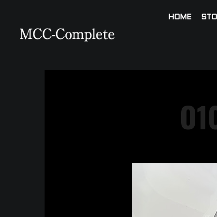
HOME
STO
O1