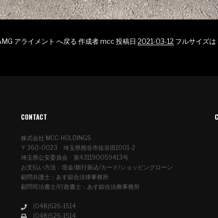
3 AMG アライメント へ戻る
作成者
mcc
投稿日
2021-03-12
フルサイズは
CONTACT
株式会社 MCC-HOLDINGS
〒360-0023 埼玉県熊谷市佐谷田1001-2
埼玉県公安委員会 第431190059413号
お支払い方法：現金/銀行振込/カード/ショッピングローン
顧問弁護士：あす綜合法律事務所
顧問司法書士/行政書士：あす綜合法務事務所
(048)526-1514
(048)526-1514