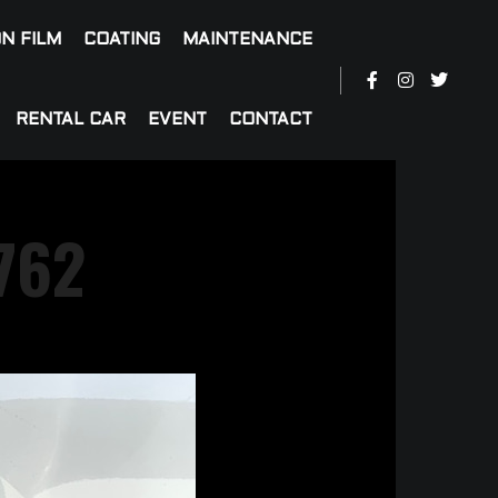
N FILM
COATING
MAINTENANCE
RENTAL CAR
EVENT
CONTACT
762