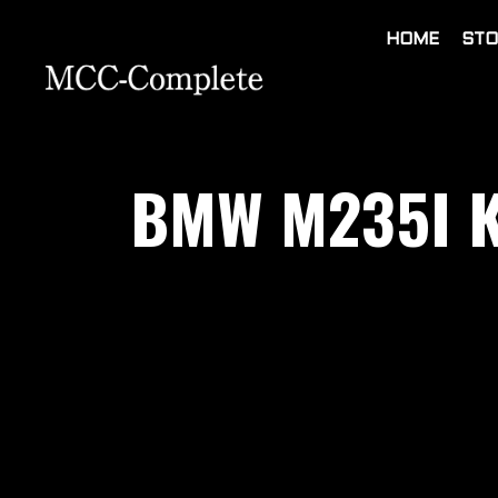
HOME
STO
BMW M235I K