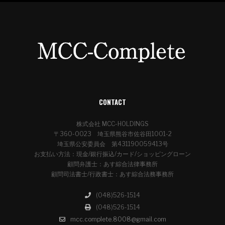
CONTACT
株式会社 MCC-HOLDINGS
〒360-0023 埼玉県熊谷市佐谷田1001-2
埼玉県公安委員会 第431190059413号
お支払い方法：現金/銀行振込/カード/ショッピングローン
顧問弁護士：あす綜合法律事務所
顧問司法書士/行政書士：あす綜合法務事務所
(048)526-1514
(048)526-1514
mcc.complete.8008@gmail.com