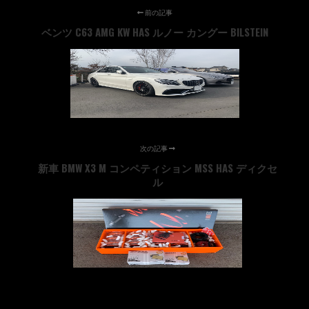
前の記事
ベンツ C63 AMG KW HAS ルノー カングー BILSTEIN
次の記事
新車 BMW X3 M コンペティション MSS HAS ディクセ
ル