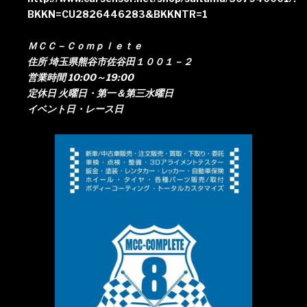
BKKN=CU2826446283&BKKNTR=1
ＭＣＣ－Ｃｏｍｐｌｅｔｅ
住所 埼玉県熊谷市佐谷田１００１－２
営業時間 10:00～19:00
定休日 火曜日・第一＆第三水曜日
イベント日・レース日