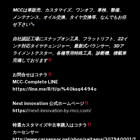
MCCは車販売、カスタマイズ、ワンオフ、車検、整備、
メンテナンス、オイル交換、タイヤ交換等、なんでもお任
せ下さい
自社認証工場にスナップオン工具、フラットリフト、22イ
ンチ対応タイヤチェンジャー、最新式バランサー、3Dア
ライメントテスター、各種専用特殊工具、診断機、積載車
完備しております
お問合せはコチラ
MCC-Complete LINE
https://line.me/R/ti/p/%40ksq4494o
Next innovation 公式ホームページ
https:/
/next-innovation-by-mcc.com/
特選カスタマイズ中古車購入はコチラ
カーセンサー
http://www.carsensor.net/shop/saitama/307940001/?