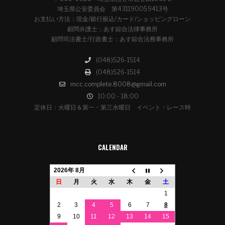
埼玉県公安委員会 第431190059413号
お支払い方法：現金/銀行振込/カード/ショッピングローン
顧問弁護士：あす綜合法律事務所
顧問司法書士/行政書士：あす綜合法務事務所
(048)526-1514
(048)526-1514
mcc.complete.8008@gmail.com
10:00 - 18:00
定休日：火曜日＆第一・第三水曜日 イベント・レース時
CALENDAR
2026年 8月
日
月
火
水
木
金
土
1
2
3
4
5
6
7
8
9
10
11
12
13
14
15