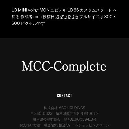
LB MINI voing MON ユピテル LB 86 カスタムスタート へ
戻る
作成者
mcc
投稿日
2021-02-05
フルサイズは
800 ×
600
ピクセルです
CONTACT
株式会社 MCC-HOLDINGS
〒360-0023 埼玉県熊谷市佐谷田1001-2
埼玉県公安委員会 第431190059413号
お支払い方法：現金/銀行振込/カード/ショッピングローン