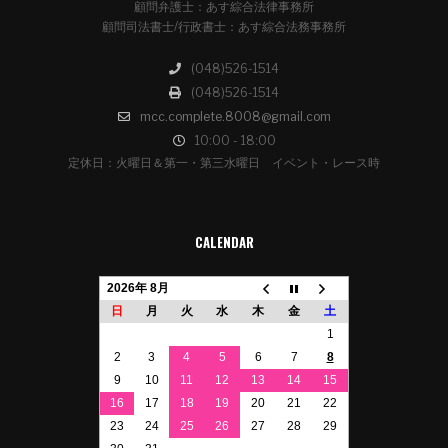
顧問弁護士：あす綜合法律事務所
顧問司法書士/行政書士：あす綜合法務事務所
(048)526-1514
(048)526-1514
mcc.complete.8008@gmail.com
10:00 - 18:00
定休日：火曜日＆第一・第三水曜日 イベント・レース時
CALENDAR
2026年 8月
日
月
火
水
木
金
土
1
2
3
4
5
6
7
8
9
10
11
12
13
14
15
16
17
18
19
20
21
22
23
24
25
26
27
28
29