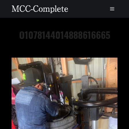
O1078144014888616665