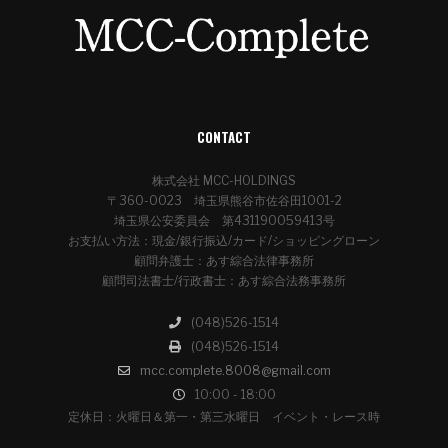
CONTACT
株式会社 MCC-HOLDINGS
〒360-0023 埼玉県熊谷市佐谷田1001-2
埼玉県公安委員会 第431190059413号
お支払い方法：現金/銀行振込/カード/ショッピングローン
顧問弁護士：あす綜合法律事務所
顧問司法書士/行政書士：あす綜合法務事務所
(048)526-1514
(048)526-1514
mcc.complete.8008@gmail.com
10:00 - 18:00
定休日：火曜日＆第一・第三水曜日 イベント・レース時