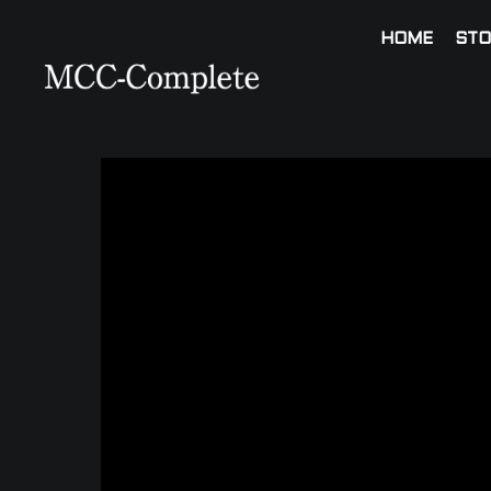
HOME
STO