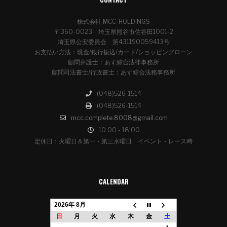
株式会社 MCC-HOLDINGS
〒360-0023 埼玉県熊谷市佐谷田1001-2
埼玉県公安委員会 第431190059413号
お支払い方法：現金/銀行振込/カード/ショッピングローン
顧問弁護士：あす綜合法律事務所
顧問司法書士/行政書士：あす綜合法務事務所
(048)526-1514
(048)526-1514
mcc.complete.8008@gmail.com
10:00 - 18:00
定休日：火曜日＆第一・第三水曜日 イベント・レース時
CALENDAR
2026年 8月
日
月
火
水
木
金
土