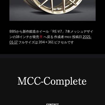
BBSから新作鍛造ホイール「RE-V7」7本メッシュデザイ
ンの18インチが発売
へ戻る
作成者
mcc
投稿日
2021-
01-17
フルサイズは
394 × 361
ピクセルです
CONTACT