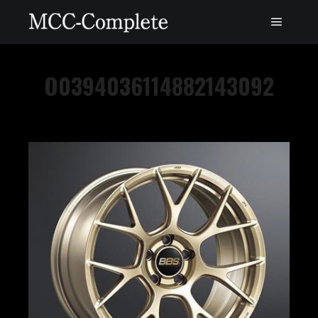
O0394036114882143092