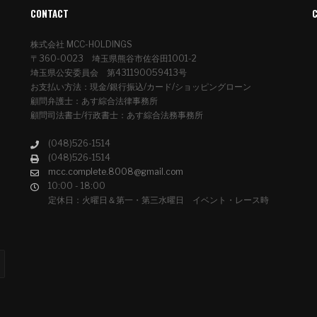
CONTACT
株式会社 MCC-HOLDINGS
〒360-0023 埼玉県熊谷市佐谷田1001-2
埼玉県公安委員会 第431190059413号
お支払い方法：現金/銀行振込/カード/ショッピングローン
顧問弁護士：あす綜合法律事務所
顧問司法書士/行政書士：あす綜合法務事務所
(048)526-1514
(048)526-1514
mcc.complete.8008@gmail.com
10:00 - 18:00
定休日：火曜日＆第一・第三水曜日 イベント・レース時