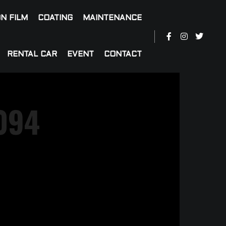
N FILM
COATING
MAINTENANCE
RENTAL CAR
EVENT
CONTACT
094