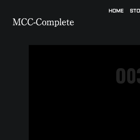
HOME
STO
O0