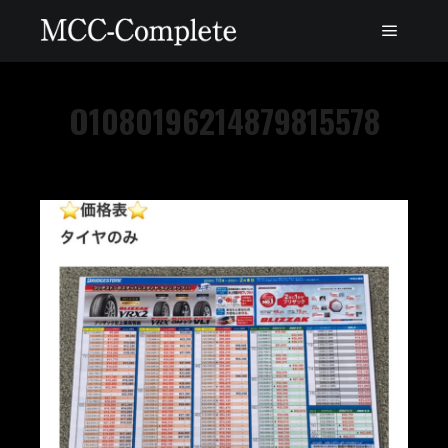
O1080196214879815578