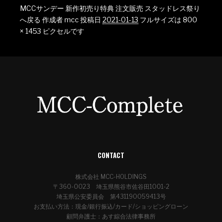
MCCサンデー 新作初売り特典 注文販売 スタッドレス祭り
へ戻る
作成者
mcc
投稿日
2021-01-13
フルサイズは
800
× 1453
ピクセルです
CONTACT
株式会社 MCC-HOLDINGS
〒360-0023 埼玉県熊谷市佐谷田1001-2
埼玉県公安委員会 第431190059413号
お支払い方法：現金/銀行振込/カード/ショッピングローン
顧問弁護士：あす綜合法律事務所