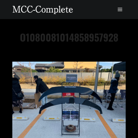
O1080081014858957928