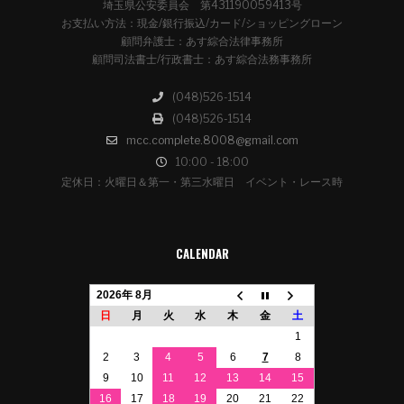
埼玉県公安委員会 第431190059413号
お支払い方法：現金/銀行振込/カード/ショッピングローン
顧問弁護士：あす綜合法律事務所
顧問司法書士/行政書士：あす綜合法務事務所
(048)526-1514
(048)526-1514
mcc.complete.8008@gmail.com
10:00 - 18:00
定休日：火曜日＆第一・第三水曜日 イベント・レース時
CALENDAR
2026年 8月
日
月
火
水
木
金
土
1
2
3
4
5
6
7
8
9
10
11
12
13
14
15
16
17
18
19
20
21
22