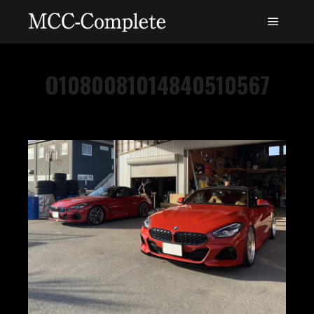
O1080081014840510567