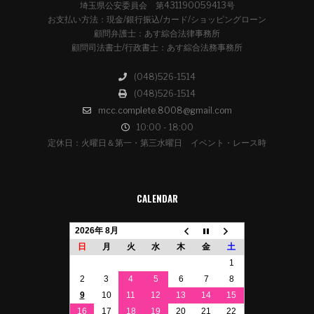
埼玉県公安委員会 第431190059413号
お支払い方法：現金/銀行振込/カード/ショッピングローン
顧問弁護士：あす綜合法律事務所
顧問司法書士/行政書士：あす綜合法務事務所
(048)526-1514
(048)526-1514
mcc.complete.8008@gmail.com
10:00 - 18:00
定休日：火曜日＆第一・第三水曜日 イベント・レース時
CALENDAR
2026年 8月
日
月
火
水
木
金
土
1
2
3
4
5
6
7
8
9
10
11
12
13
14
15
16
17
18
19
20
21
22