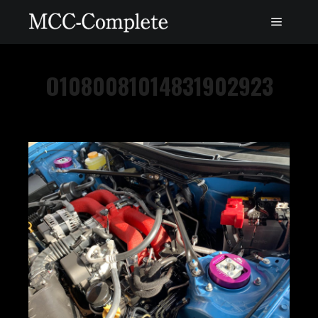
O1080081014831902923