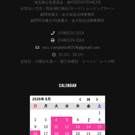
埼玉県公安委員会 第431190059413号
お支払い方法：現金/銀行振込/カード/ショッピングローン
顧問弁護士：あす綜合法律事務所
顧問司法書士/行政書士：あす綜合法務事務所
(048)526-1514
(048)526-1514
mcc.complete.8008@gmail.com
10:00 - 18:00
定休日：火曜日＆第一・第三水曜日 イベント・レース時
CALENDAR
2026年 8月
日
月
火
水
木
金
土
1
2
3
4
5
6
7
8
9
10
11
12
13
14
15
16
17
18
19
20
21
22