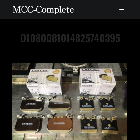
O1080081014825740395