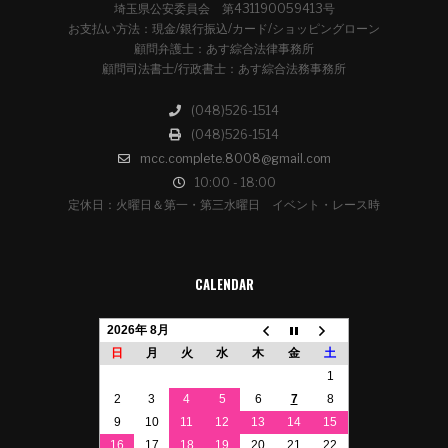
埼玉県公安委員会 第431190059413号
お支払い方法：現金/銀行振込/カード/ショッピングローン
顧問弁護士：あす綜合法律事務所
顧問司法書士/行政書士：あす綜合法務事務所
(048)526-1514
(048)526-1514
mcc.complete.8008@gmail.com
10:00 - 18:00
定休日：火曜日＆第一・第三水曜日 イベント・レース時
CALENDAR
2026年 8月
日
月
火
水
木
金
土
1
2
3
4
5
6
7
8
9
10
11
12
13
14
15
16
17
18
19
20
21
22