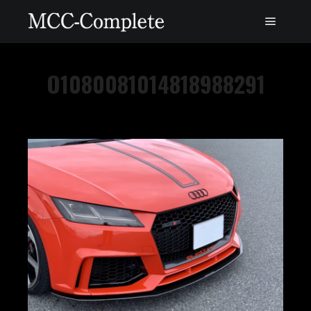
O1080081014818988291