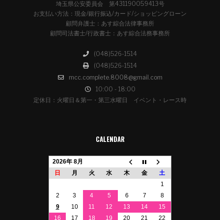
埼玉県公安委員会 第431190059413号
お支払い方法：現金/銀行振込/カード/ショッピングローン
顧問弁護士：あす綜合法律事務所
顧問司法書士/行政書士：あす綜合法務事務所
(048)526-1514
(048)526-1514
mcc.complete.8008@gmail.com
10:00 - 18:00
定休日：火曜日＆第一・第三水曜日 イベント・レース時
CALENDAR
2026年 8月
日
月
火
水
木
金
土
1
2
3
4
5
6
7
8
9
10
11
12
13
14
15
16
17
18
19
20
21
22