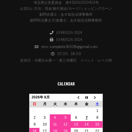
埼玉県公安委員会 第431190059413号
お支払い方法：現金/銀行振込/カード/ショッピングローン
顧問弁護士：あす綜合法律事務所
顧問司法書士/行政書士：あす綜合法務事務所
(048)526-1514
(048)526-1514
mcc.complete.8008@gmail.com
10:00 - 18:00
定休日：火曜日＆第一・第三水曜日 イベント・レース時
CALENDAR
2026年 8月
日
月
火
水
木
金
土
1
2
3
4
5
6
7
8
9
10
11
12
13
14
15
16
17
18
19
20
21
22