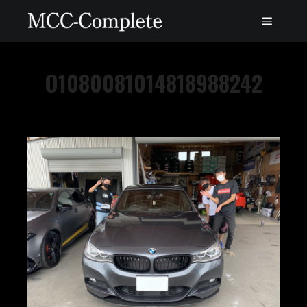
O1080081014818988242