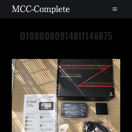
O1080080914811146875