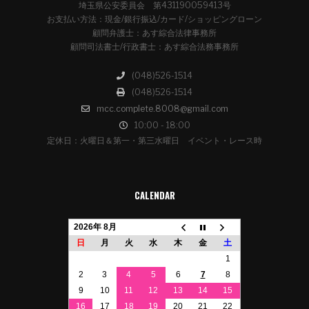
埼玉県公安委員会 第431190059413号
お支払い方法：現金/銀行振込/カード/ショッピングローン
顧問弁護士：あす綜合法律事務所
顧問司法書士/行政書士：あす綜合法務事務所
(048)526-1514
(048)526-1514
mcc.complete.8008@gmail.com
10:00 - 18:00
定休日：火曜日＆第一・第三水曜日 イベント・レース時
CALENDAR
2026年 8月
日
月
火
水
木
金
土
1
2
3
4
5
6
7
8
9
10
11
12
13
14
15
16
17
18
19
20
21
22