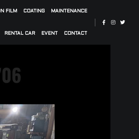
N FILM
COATING
MAINTENANCE
RENTAL CAR
EVENT
CONTACT
706