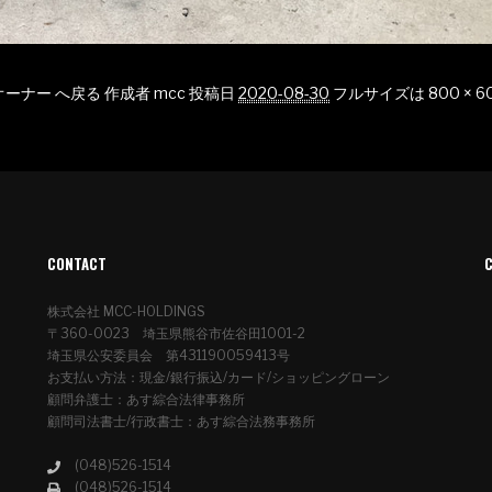
オーナー へ戻る
作成者
mcc
投稿日
2020-08-30
フルサイズは
800 × 6
CONTACT
株式会社 MCC-HOLDINGS
〒360-0023 埼玉県熊谷市佐谷田1001-2
埼玉県公安委員会 第431190059413号
お支払い方法：現金/銀行振込/カード/ショッピングローン
顧問弁護士：あす綜合法律事務所
顧問司法書士/行政書士：あす綜合法務事務所
(048)526-1514
(048)526-1514