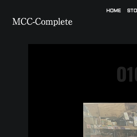
HOME
STO
O1