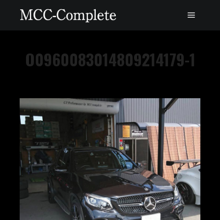
O0960083014809214179-1