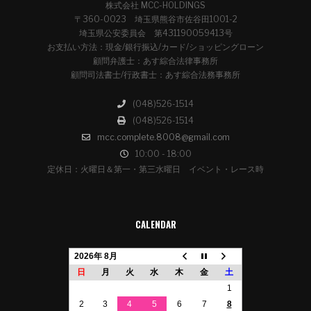
株式会社 MCC-HOLDINGS
〒360-0023 埼玉県熊谷市佐谷田1001-2
埼玉県公安委員会 第431190059413号
お支払い方法：現金/銀行振込/カード/ショッピングローン
顧問弁護士：あす綜合法律事務所
顧問司法書士/行政書士：あす綜合法務事務所
(048)526-1514
(048)526-1514
mcc.complete.8008@gmail.com
10:00 - 18:00
定休日：火曜日＆第一・第三水曜日 イベント・レース時
CALENDAR
2026年 8月
日
月
火
水
木
金
土
1
2
3
4
5
6
7
8