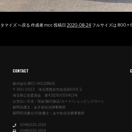
n カスタマイズ へ戻る
作成者
mcc
投稿日
2020-08-24
フルサイズは
800 × 
CONTACT
株式会社 MCC-HOLDINGS
〒360-0023 埼玉県熊谷市佐谷田1001-2
埼玉県公安委員会 第431190059413号
お支払い方法：現金/銀行振込/カード/ショッピングローン
顧問弁護士：あす綜合法律事務所
顧問司法書士/行政書士：あす綜合法務事務所
(048)526-1514
(048)526-1514