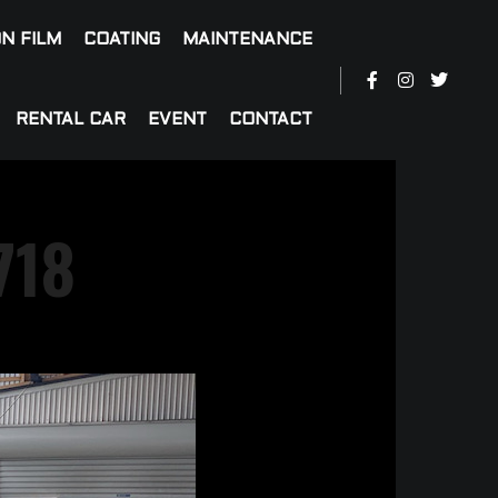
N FILM
COATING
MAINTENANCE
RENTAL CAR
EVENT
CONTACT
718