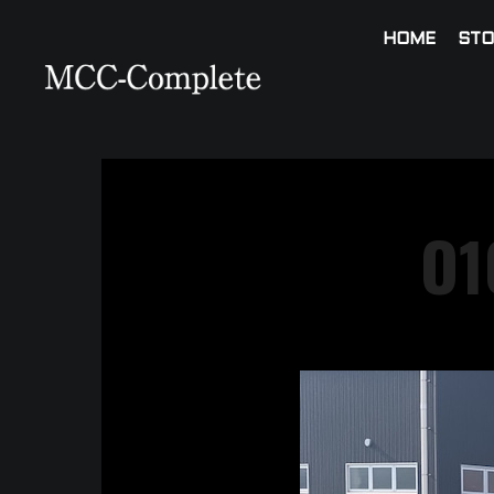
HOME
STO
O1