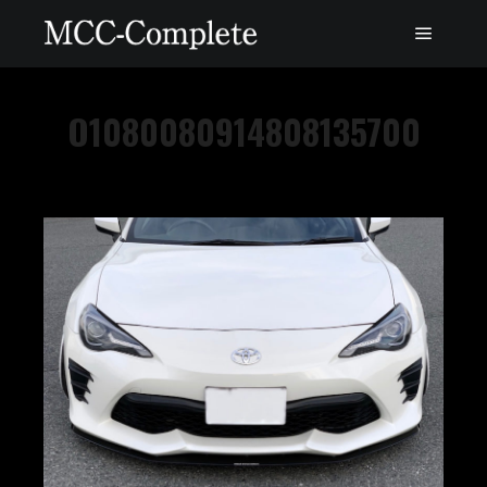
O1080080914808135700