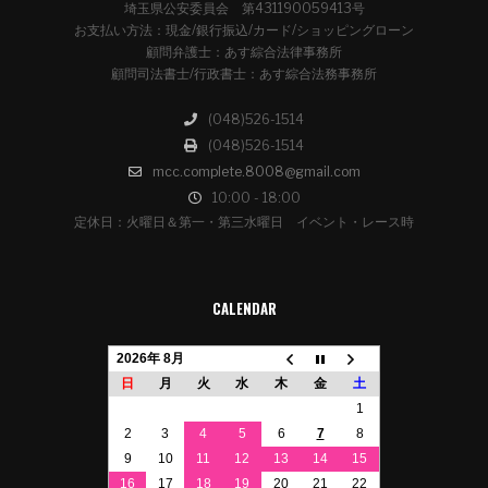
埼玉県公安委員会 第431190059413号
お支払い方法：現金/銀行振込/カード/ショッピングローン
顧問弁護士：あす綜合法律事務所
顧問司法書士/行政書士：あす綜合法務事務所
(048)526-1514
(048)526-1514
mcc.complete.8008@gmail.com
10:00 - 18:00
定休日：火曜日＆第一・第三水曜日 イベント・レース時
CALENDAR
2026年 8月
日
月
火
水
木
金
土
1
2
3
4
5
6
7
8
9
10
11
12
13
14
15
16
17
18
19
20
21
22