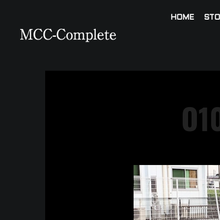
HOME
STO
O1