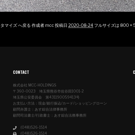
n カスタマイズ へ戻る
作成者
mcc
投稿日
2020-08-24
フルサイズは
800 × 
CONTACT
株式会社 MCC-HOLDINGS
〒360-0023 埼玉県熊谷市佐谷田1001-2
埼玉県公安委員会 第431190059413号
お支払い方法：現金/銀行振込/カード/ショッピングローン
顧問弁護士：あす綜合法律事務所
顧問司法書士/行政書士：あす綜合法務事務所
(048)526-1514
(048)526-1514