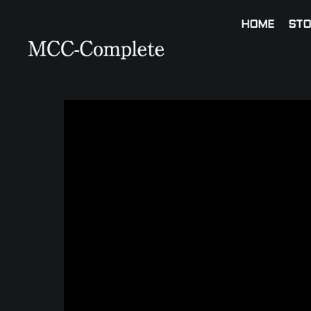
HOME
STO