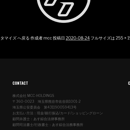
n カスタマイズ へ戻る
作成者
mcc
投稿日
2020-08-24
フルサイズは
255 × 
CONTACT
株式会社 MCC-HOLDINGS
〒360-0023 埼玉県熊谷市佐谷田1001-2
埼玉県公安委員会 第431190059413号
お支払い方法：現金/銀行振込/カード/ショッピングローン
顧問弁護士：あす綜合法律事務所
顧問司法書士/行政書士：あす綜合法務事務所