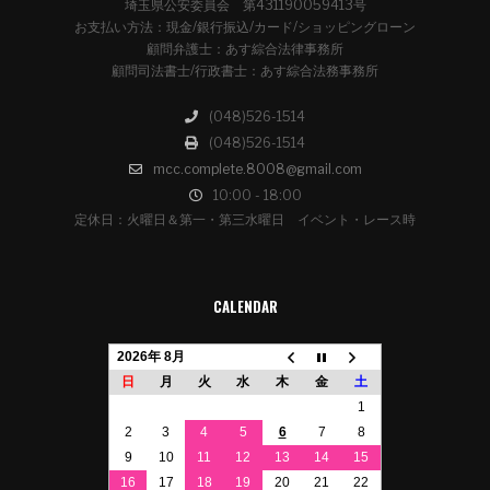
埼玉県公安委員会 第431190059413号
お支払い方法：現金/銀行振込/カード/ショッピングローン
顧問弁護士：あす綜合法律事務所
顧問司法書士/行政書士：あす綜合法務事務所
(048)526-1514
(048)526-1514
mcc.complete.8008@gmail.com
10:00 - 18:00
定休日：火曜日＆第一・第三水曜日 イベント・レース時
CALENDAR
2026年 8月
日
月
火
水
木
金
土
1
2
3
4
5
6
7
8
9
10
11
12
13
14
15
16
17
18
19
20
21
22