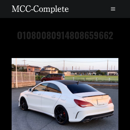
O1080080914808659662