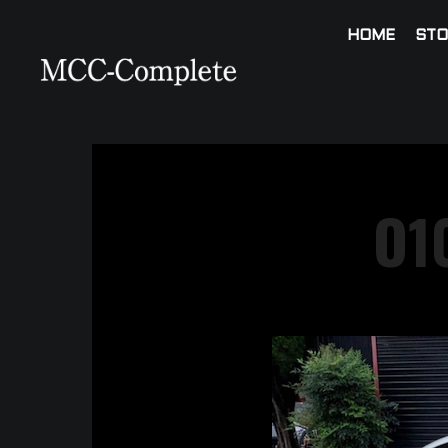
HOME
STO
O1