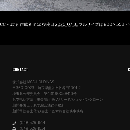
CC へ戻る
作成者
mcc
投稿日
2020-07-31
フルサイズは
800 × 599
ピ
CONTACT
株式会社 MCC-HOLDINGS
〒360-0023 埼玉県熊谷市佐谷田1001-2
埼玉県公安委員会 第431190059413号
お支払い方法：現金/銀行振込/カード/ショッピングローン
顧問弁護士：あす綜合法律事務所
顧問司法書士/行政書士：あす綜合法務事務所
(048)526-1514
(048)526-1514