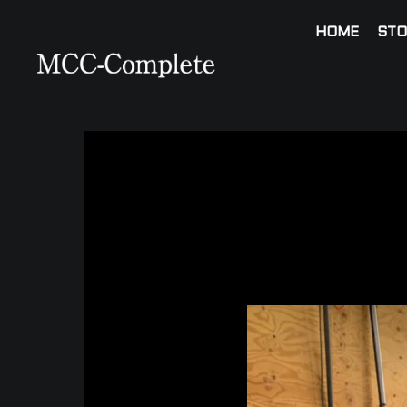
HOME
STO