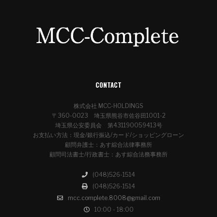
CONTACT
株式会社 MCC-HOLDINGS
〒360-0023 埼玉県熊谷市佐谷田1001-2
埼玉県公安委員会 第431190059413号
お支払い方法：現金/銀行振込/カード/ショッピングローン
顧問弁護士：あす綜合法律事務所
顧問司法書士/行政書士：あす綜合法務事務所
(048)526-1514
(048)526-1514
mcc.complete.8008@gmail.com
10:00 - 18:00