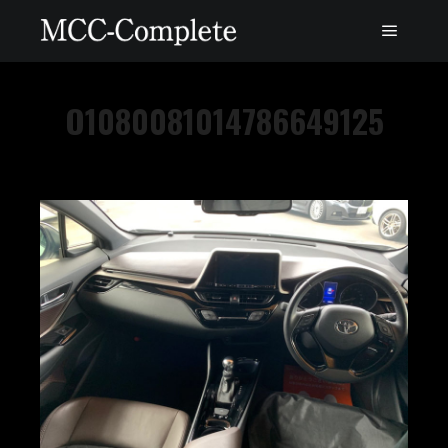
O1080081014786649125