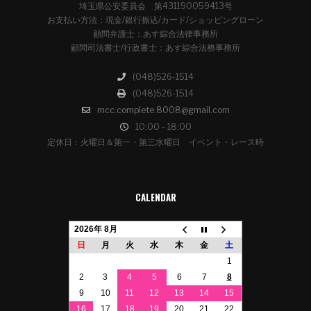
埼玉県公安委員会 第431190059413号
お支払い方法：現金/銀行振込/カード/ショッピングローン
顧問弁護士：あす綜合法律事務所
顧問司法書士/行政書士：あす綜合法務事務所
(048)526-1514
(048)526-1514
mcc.complete.8008@gmail.com
10:00 - 18:00
定休日：火曜日＆第一・第三水曜日 イベント・レース時
CALENDAR
2026年 8月
日
月
火
水
木
金
土
1
2
3
4
5
6
7
8
9
10
11
12
13
14
15
16
17
18
19
20
21
22