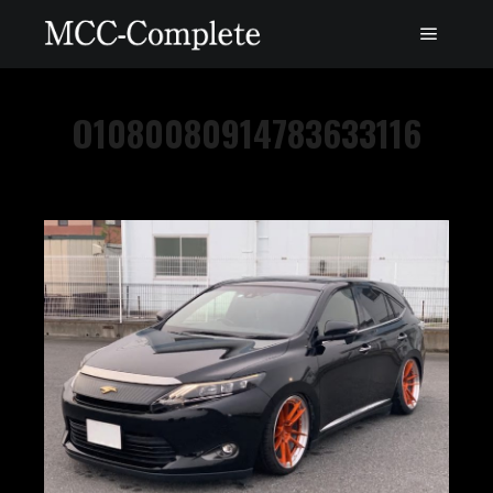
O1080080914783633116