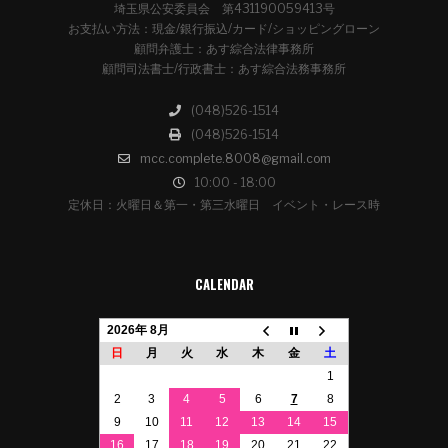
埼玉県公安委員会 第431190059413号
お支払い方法：現金/銀行振込/カード/ショッピングローン
顧問弁護士：あす綜合法律事務所
顧問司法書士/行政書士：あす綜合法務事務所
(048)526-1514
(048)526-1514
mcc.complete.8008@gmail.com
10:00 - 18:00
定休日：火曜日＆第一・第三水曜日 イベント・レース時
CALENDAR
2026年 8月
日
月
火
水
木
金
土
1
2
3
4
5
6
7
8
9
10
11
12
13
14
15
16
17
18
19
20
21
22